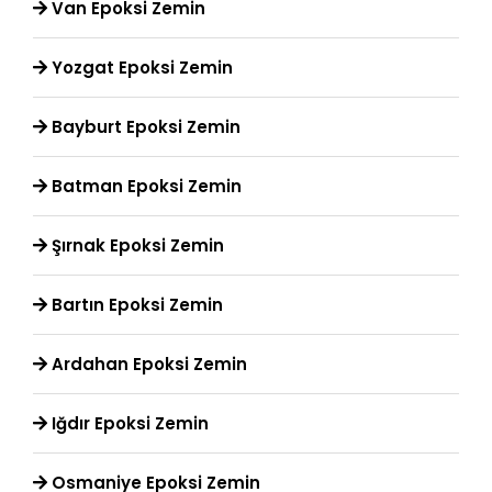
Van Epoksi Zemin
Yozgat Epoksi Zemin
Bayburt Epoksi Zemin
Batman Epoksi Zemin
Şırnak Epoksi Zemin
Bartın Epoksi Zemin
Ardahan Epoksi Zemin
Iğdır Epoksi Zemin
Osmaniye Epoksi Zemin