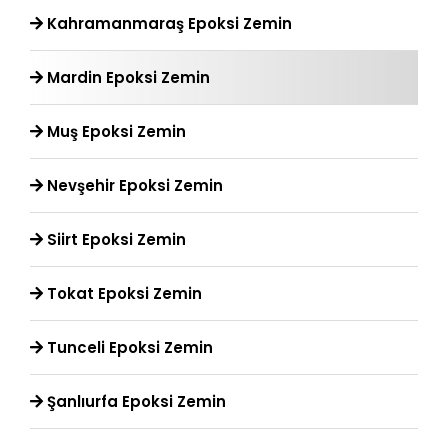
Kahramanmaraş Epoksi Zemin
Mardin Epoksi Zemin
Muş Epoksi Zemin
Nevşehir Epoksi Zemin
Siirt Epoksi Zemin
Tokat Epoksi Zemin
Tunceli Epoksi Zemin
Şanlıurfa Epoksi Zemin