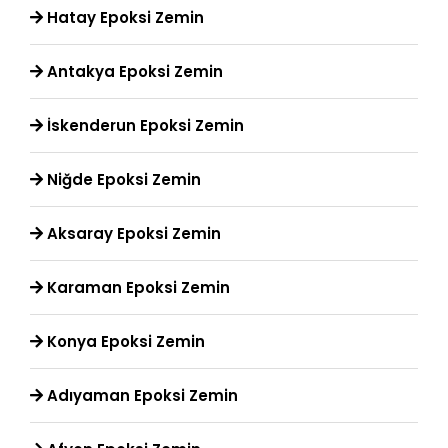
Hatay Epoksi Zemin
Antakya Epoksi Zemin
İskenderun Epoksi Zemin
Niğde Epoksi Zemin
Aksaray Epoksi Zemin
Karaman Epoksi Zemin
Konya Epoksi Zemin
Adıyaman Epoksi Zemin