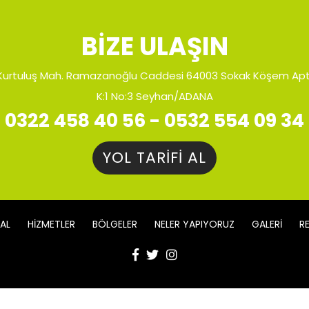
BİZE ULAŞIN
Kurtuluş Mah. Ramazanoğlu Caddesi 64003 Sokak Köşem Apt
K:1 No:3 Seyhan/ADANA
0322 458 40 56 - 0532 554 09 34
YOL TARİFİ AL
AL
HİZMETLER
BÖLGELER
NELER YAPIYORUZ
GALERİ
R