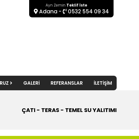
Ayn Zemin
Teklif İste
Adana -
0532 554 09 34
ORUZ
GALERİ
REFERANSLAR
İLETİŞİM
ÇATI - TERAS - TEMEL SU YALITIMI